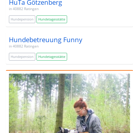
HuTa Götzenberg
in 40882 Ratingen
Hundepension
Hundetagesstätte
Hundebetreuung Funny
in 40882 Ratingen
Hundepension
Hundetagesstätte