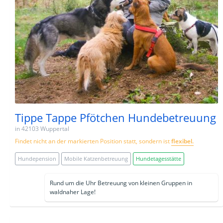
Tippe Tappe Pfötchen Hundebetreuung
in 42103 Wuppertal
Findet nicht an der markierten Position statt, sondern ist
flexibel.
Hundepension
Mobile Katzenbetreuung
Hundetagesstätte
Rund um die Uhr Betreuung von kleinen Gruppen in
waldnaher Lage!