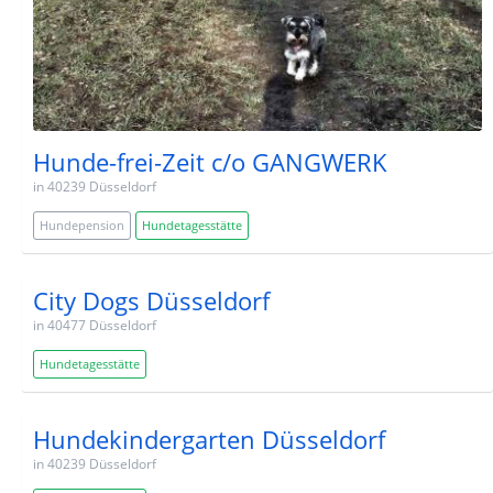
Hunde-frei-Zeit c/o GANGWERK
in 40239 Düsseldorf
Hundepension
Hundetagesstätte
City Dogs Düsseldorf
in 40477 Düsseldorf
Hundetagesstätte
Hundekindergarten Düsseldorf
in 40239 Düsseldorf