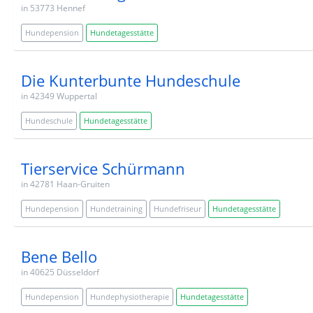
in 53773 Hennef
Hundepension
Hundetagesstätte
Die Kunterbunte Hundeschule
in 42349 Wuppertal
Hundeschule
Hundetagesstätte
Tierservice Schürmann
in 42781 Haan-Gruiten
Hundepension
Hundetraining
Hundefriseur
Hundetagesstätte
Bene Bello
in 40625 Düsseldorf
Hundepension
Hundephysiotherapie
Hundetagesstätte