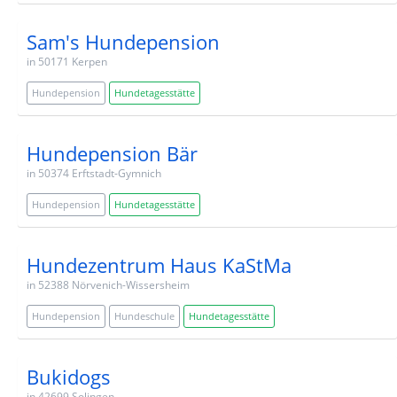
Sam's Hundepension
in 50171 Kerpen
Hundepension
Hundetagesstätte
Hundepension Bär
in 50374 Erftstadt-Gymnich
Hundepension
Hundetagesstätte
Hundezentrum Haus KaStMa
in 52388 Nörvenich-Wissersheim
Hundepension
Hundeschule
Hundetagesstätte
Bukidogs
in 42699 Solingen