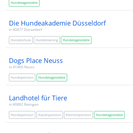
Hundetagesstätte
Die Hundeakademie Düsseldorf
in 40477 Düsseldorf
Hundeschule
Hundetraining
Hundetagesstätte
Dogs Place Neuss
in 41460 Neuss
Hundepension
Hundetagesstätte
Landhotel für Tiere
in 40882 Ratingen
Hundepension
Katzenpension
Kleintierpension
Hundetagesstätte