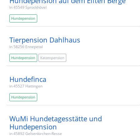
Hundepension auf dem Elften Berge
in 45549 Sprockhövel
Hundepension
Tierpension Dahlhaus
in 58256 Ennepetal
Hundepension
Katzenpension
Hundefinca
in 45527 Hattingen
Hundepension
WuMi Hundetagesstätte und
Hundepension
in 45892 Gelsenkirchen-Resse