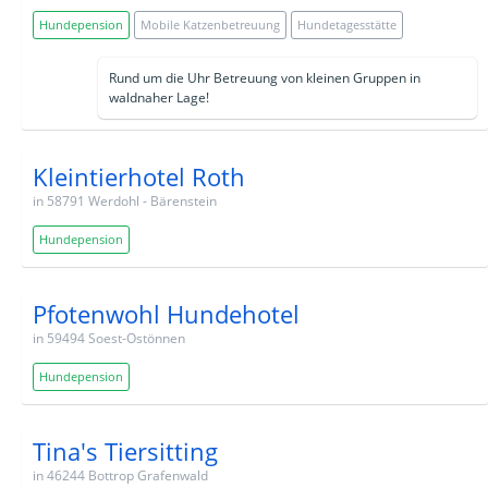
Hundepension
Mobile Katzenbetreuung
Hundetagesstätte
Rund um die Uhr Betreuung von kleinen Gruppen in
waldnaher Lage!
Kleintierhotel Roth
in 58791 Werdohl - Bärenstein
Hundepension
Pfotenwohl Hundehotel
in 59494 Soest-Ostönnen
Hundepension
Tina's Tiersitting
in 46244 Bottrop Grafenwald