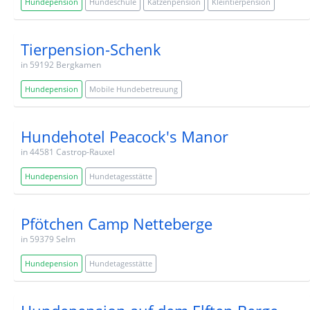
Hundepension
Hundeschule
Katzenpension
Kleintierpension
Tierpension-Schenk
in 59192 Bergkamen
Hundepension
Mobile Hundebetreuung
Hundehotel Peacock's Manor
in 44581 Castrop-Rauxel
Hundepension
Hundetagesstätte
Pfötchen Camp Netteberge
in 59379 Selm
Hundepension
Hundetagesstätte