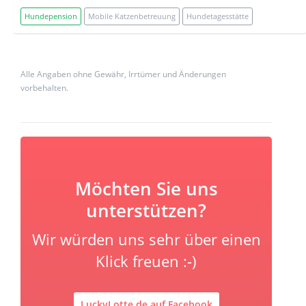
Hundepension
Mobile Katzenbetreuung
Hundetagesstätte
Alle Angaben ohne Gewähr, Irrtümer und Änderungen
vorbehalten.
Möchten Sie uns
unterstützen?
Wir würden uns sehr über einen
Klick freuen :-)
LuckyLotte.de auf Facebook