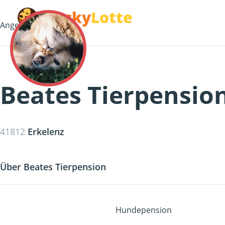
Lucky
Lotte
Angebot
Beates Tierpensio
41812
Erkelenz
Über Beates Tierpension
Hundepension